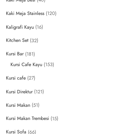
products
120
Kaki Meja Stainless
120
products
16
Kaligrafi Kayu
16
products
32
Kitchen Set
32
products
181
Kursi Bar
181
products
153
Kursi Cafe Kayu
153
products
27
Kursi cafe
27
products
121
Kursi Direktur
121
products
51
Kursi Makan
51
products
15
Kursi Makan Trembesi
15
products
66
Kursi Sofa
66