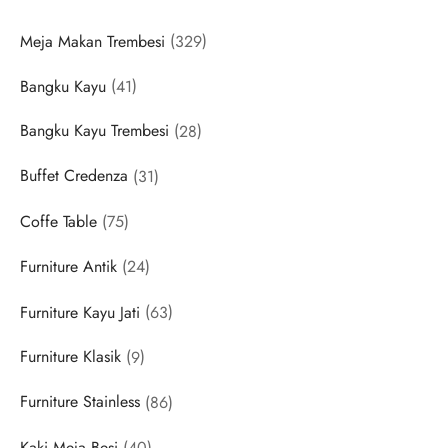
329
Meja Makan Trembesi
329
products
41
Bangku Kayu
41
products
28
Bangku Kayu Trembesi
28
products
31
Buffet Credenza
31
products
75
Coffe Table
75
products
24
Furniture Antik
24
products
63
Furniture Kayu Jati
63
products
9
Furniture Klasik
9
products
86
Furniture Stainless
86
products
40
Kaki Meja Besi
40