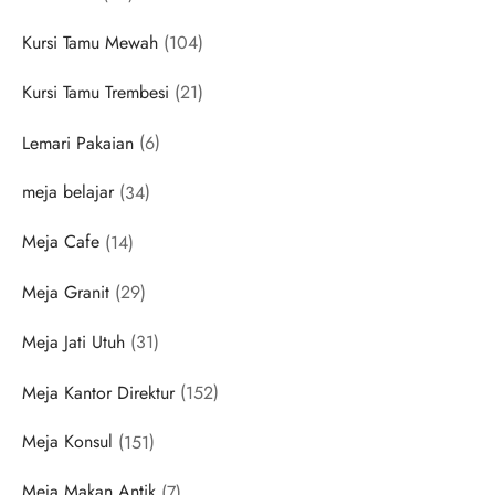
products
104
Kursi Tamu Mewah
104
products
21
Kursi Tamu Trembesi
21
products
6
Lemari Pakaian
6
products
34
meja belajar
34
products
14
Meja Cafe
14
products
29
Meja Granit
29
products
31
Meja Jati Utuh
31
products
152
Meja Kantor Direktur
152
products
151
Meja Konsul
151
products
7
Meja Makan Antik
7