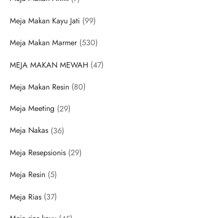
products
99
Meja Makan Kayu Jati
99
products
530
Meja Makan Marmer
530
products
47
MEJA MAKAN MEWAH
47
products
80
Meja Makan Resin
80
products
29
Meja Meeting
29
products
36
Meja Nakas
36
products
29
Meja Resepsionis
29
products
5
Meja Resin
5
products
37
Meja Rias
37
products
45