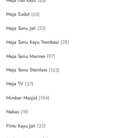
Meja rias kayu
45
products
63
Meja Sudut
63
products
33
Meja Tamu Jati
33
products
28
Meja Tamu Kayu Trembesi
28
products
97
Meja Tamu Marmer
97
products
163
Meja Tamu Stainless
163
products
37
Meja TV
37
products
184
Mimbar Masjid
184
products
18
Nakas
18
products
32
Pintu Kayu Jati
32
products