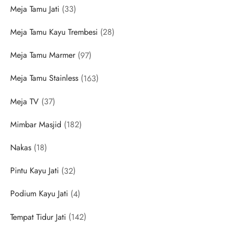
33
Meja Tamu Jati
33
products
28
Meja Tamu Kayu Trembesi
28
products
97
Meja Tamu Marmer
97
products
163
Meja Tamu Stainless
163
products
37
Meja TV
37
products
182
Mimbar Masjid
182
products
18
Nakas
18
products
32
Pintu Kayu Jati
32
products
4
Podium Kayu Jati
4
products
142
Tempat Tidur Jati
142