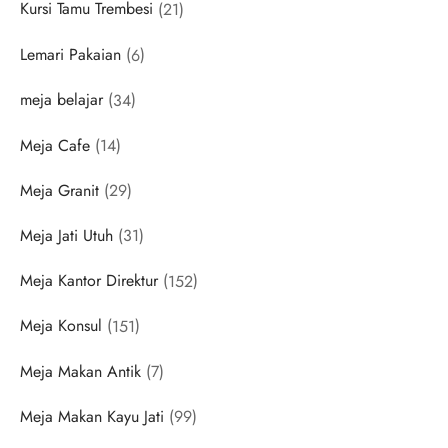
21
Kursi Tamu Trembesi
21
products
6
Lemari Pakaian
6
products
34
meja belajar
34
products
14
Meja Cafe
14
products
29
Meja Granit
29
products
31
Meja Jati Utuh
31
products
152
Meja Kantor Direktur
152
products
151
Meja Konsul
151
products
7
Meja Makan Antik
7
products
99
Meja Makan Kayu Jati
99
products