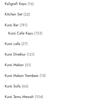
16
Kaligrafi Kayu
16
products
32
Kitchen Set
32
products
181
Kursi Bar
181
products
153
Kursi Cafe Kayu
153
products
27
Kursi cafe
27
products
121
Kursi Direktur
121
products
51
Kursi Makan
51
products
15
Kursi Makan Trembesi
15
products
66
Kursi Sofa
66
products
104
Kursi Tamu Mewah
104
products