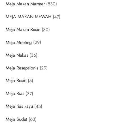
530
Meja Makan Marmer
530
products
47
MEJA MAKAN MEWAH
47
products
80
Meja Makan Resin
80
products
29
Meja Meeting
29
products
36
Meja Nakas
36
products
29
Meja Resepsionis
29
products
5
Meja Resin
5
products
37
Meja Rias
37
products
45
Meja rias kayu
45
products
63
Meja Sudut
63
products