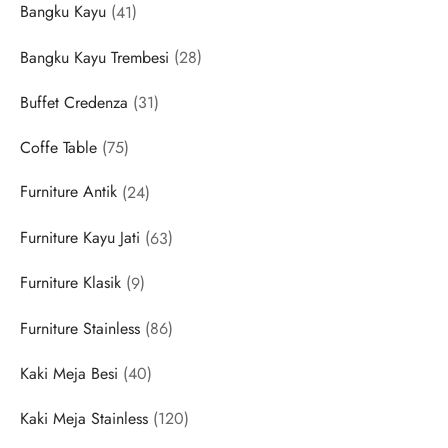
41
Bangku Kayu
41
products
28
Bangku Kayu Trembesi
28
products
31
Buffet Credenza
31
products
75
Coffe Table
75
products
24
Furniture Antik
24
products
63
Furniture Kayu Jati
63
products
9
Furniture Klasik
9
products
86
Furniture Stainless
86
products
40
Kaki Meja Besi
40
products
120
Kaki Meja Stainless
120
products