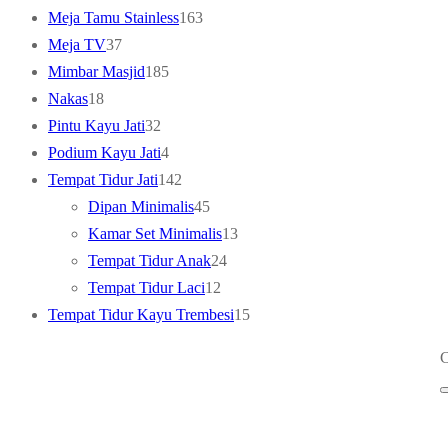
products
163
Meja Tamu Stainless
163
37
products
Meja TV
37
products
185
Mimbar Masjid
185
18
products
Nakas
18
products
32
Pintu Kayu Jati
32
products
4
Podium Kayu Jati
4
products
142
Tempat Tidur Jati
142
products
45
Dipan Minimalis
45
products
13
Kamar Set Minimalis
13
24
products
Tempat Tidur Anak
24
12
products
Tempat Tidur Laci
12
products
15
Tempat Tidur Kayu Trembesi
15
products
C