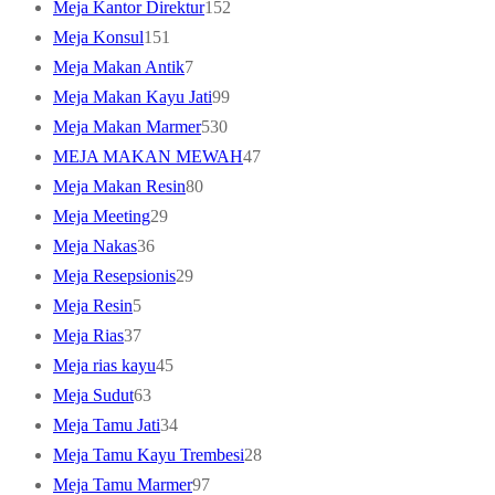
products
152
Meja Kantor Direktur
152
151
products
Meja Konsul
151
products
7
Meja Makan Antik
7
products
99
Meja Makan Kayu Jati
99
530
products
Meja Makan Marmer
530
products
47
MEJA MAKAN MEWAH
47
80
products
Meja Makan Resin
80
29
products
Meja Meeting
29
36
products
Meja Nakas
36
products
29
Meja Resepsionis
29
5
products
Meja Resin
5
products
37
Meja Rias
37
products
45
Meja rias kayu
45
63
products
Meja Sudut
63
products
34
Meja Tamu Jati
34
products
28
Meja Tamu Kayu Trembesi
28
97
products
Meja Tamu Marmer
97