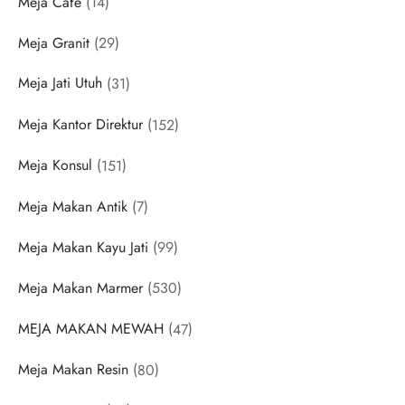
Meja Cafe
14
products
29
Meja Granit
29
products
31
Meja Jati Utuh
31
products
152
Meja Kantor Direktur
152
products
151
Meja Konsul
151
products
7
Meja Makan Antik
7
products
99
Meja Makan Kayu Jati
99
products
530
Meja Makan Marmer
530
products
47
MEJA MAKAN MEWAH
47
products
80
Meja Makan Resin
80
products