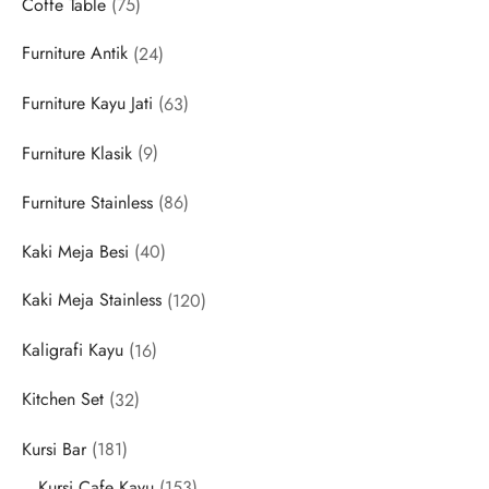
75
Coffe Table
75
products
24
Furniture Antik
24
products
63
Furniture Kayu Jati
63
products
9
Furniture Klasik
9
products
86
Furniture Stainless
86
products
40
Kaki Meja Besi
40
products
120
Kaki Meja Stainless
120
products
16
Kaligrafi Kayu
16
products
32
Kitchen Set
32
products
181
Kursi Bar
181
products
153
Kursi Cafe Kayu
153