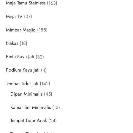
163
Meja Tamu Stainless
163
products
37
Meja TV
37
products
185
Mimbar Masjid
185
products
18
Nakas
18
products
32
Pintu Kayu Jati
32
products
4
Podium Kayu Jati
4
products
142
Tempat Tidur Jati
142
products
45
Dipan Minimalis
45
products
13
Kamar Set Minimalis
13
products
24
Tempat Tidur Anak
24
products