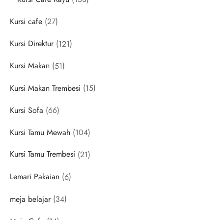
products
27
Kursi cafe
27
products
121
Kursi Direktur
121
products
51
Kursi Makan
51
products
15
Kursi Makan Trembesi
15
products
66
Kursi Sofa
66
products
104
Kursi Tamu Mewah
104
products
21
Kursi Tamu Trembesi
21
products
6
Lemari Pakaian
6
products
34
meja belajar
34
products
14