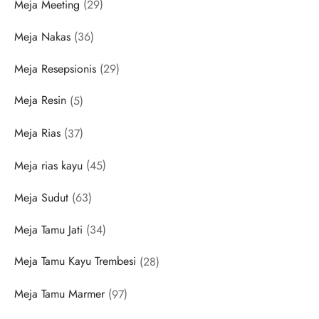
29
Meja Meeting
29
products
36
Meja Nakas
36
products
29
Meja Resepsionis
29
products
5
Meja Resin
5
products
37
Meja Rias
37
products
45
Meja rias kayu
45
products
63
Meja Sudut
63
products
34
Meja Tamu Jati
34
products
28
Meja Tamu Kayu Trembesi
28
products
97
Meja Tamu Marmer
97
products