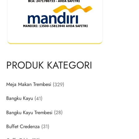
PRODUK KATEGORI
329
Meja Makan Trembesi
329
products
41
Bangku Kayu
41
products
28
Bangku Kayu Trembesi
28
products
31
Buffet Credenza
31
products