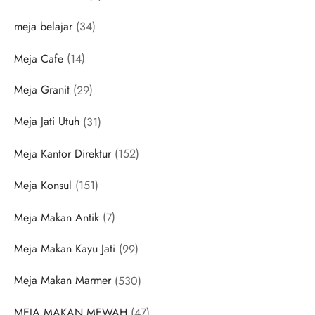
products
34
meja belajar
34
products
14
Meja Cafe
14
products
29
Meja Granit
29
products
31
Meja Jati Utuh
31
products
152
Meja Kantor Direktur
152
products
151
Meja Konsul
151
products
7
Meja Makan Antik
7
products
99
Meja Makan Kayu Jati
99
products
530
Meja Makan Marmer
530
products
47
MEJA MAKAN MEWAH
47