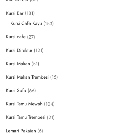
products
181
Kursi Bar
181
products
153
Kursi Cafe Kayu
153
products
27
Kursi cafe
27
products
121
Kursi Direktur
121
products
51
Kursi Makan
51
products
15
Kursi Makan Trembesi
15
products
66
Kursi Sofa
66
products
104
Kursi Tamu Mewah
104
products
21
Kursi Tamu Trembesi
21
products
6
Lemari Pakaian
6