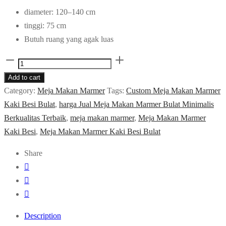
diameter: 120–140 cm
tinggi: 75 cm
Butuh ruang yang agak luas
Meja
Makan
Add to cart
Marmer
Category:
Meja Makan Marmer
Tags:
Custom Meja Makan Marmer
Kaki
Kaki Besi Bulat
,
harga Jual Meja Makan Marmer Bulat Minimalis
Besi
Berkualitas Terbaik
,
meja makan marmer
,
Meja Makan Marmer
Bulat
Kaki Besi
,
Meja Makan Marmer Kaki Besi Bulat
quantity
Share
Description