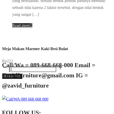
yang berkualitas. sebuah bentuk produk pastinya memiliki
sebuah nilai karena 2 faktor tersebut. dengan nilai bentuk
yang sangat […]
Read more
Meja Makan Marmer Kaki Besi Bulat
Rp
222
Call/Wa = 089-668-668-000 Email =
Meja
Zavidfurniture@gmail.com IG =
Makan
Add to cart
Marmer
@zavid_furniture
Kaki
Besi
Bulat
quantity
FOLLOW US: