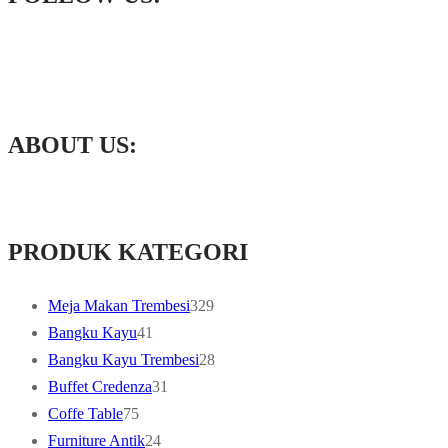
ABOUT US:
PRODUK KATEGORI
329
Meja Makan Trembesi
329
41
products
Bangku Kayu
41
products
28
Bangku Kayu Trembesi
28
31
products
Buffet Credenza
31
75
products
Coffe Table
75
products
24
Furniture Antik
24