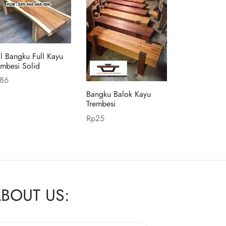
al Bangku Full Kayu
embesi Solid
86
d to cart
Bangku Balok Kayu
Trembesi
Rp
25
Add to cart
BOUT US: