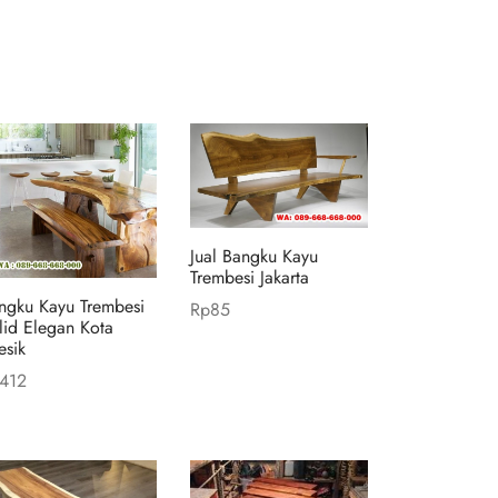
Jual Bangku Kayu
Trembesi Jakarta
ngku Kayu Trembesi
Rp
85
lid Elegan Kota
Add to cart
esik
412
d to cart