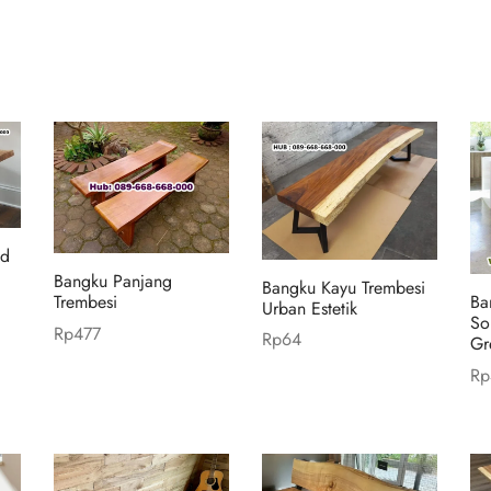
od
Bangku Panjang
Bangku Kayu Trembesi
Ba
Trembesi
Urban Estetik
So
Rp
477
Rp
64
Gr
Add to cart
Add to cart
Rp
Ad