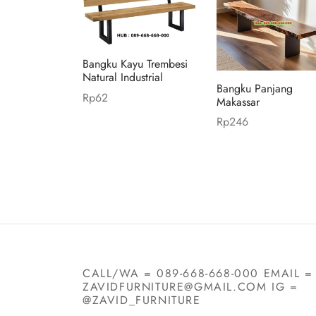
Bangku Kayu Trembesi
Natural Industrial
Bangku Panjang
Rp
62
Makassar
Add to cart
Rp
246
Add to cart
CALL/WA = 089-668-668-000 EMAIL =
ZAVIDFURNITURE@GMAIL.COM IG =
@ZAVID_FURNITURE