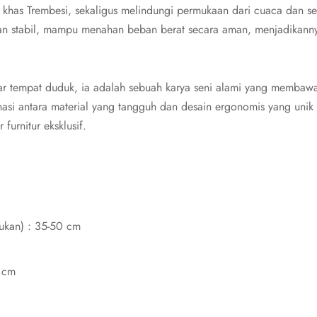
 khas Trembesi, sekaligus melindungi permukaan dari cuaca dan s
n stabil, mampu menahan beban berat secara aman, menjadikannya
dar tempat duduk, ia adalah sebuah karya seni alami yang membaw
si antara material yang tangguh dan desain ergonomis yang unik 
urnitur eksklusif.
ukan) : 35-50 cm
 cm