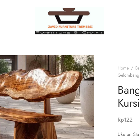
Home
/
B
Gelomban
Bang
Kurs
Rp
122
Ukuran St