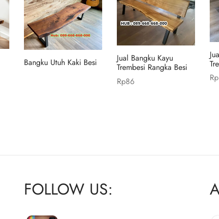
Ju
Jual Bangku Kayu
Bangku Utuh Kaki Besi
Tr
Trembesi Rangka Besi
Read more
Rp
Rp
86
Ad
Add to cart
FOLLOW US:
A